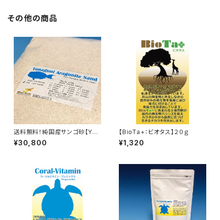
その他の商品
送料無料！純国産サンゴ砂【Yon
【BioTa+：ビオタス】２０ｇ
aguni Aragonite Sand / siz
¥30,800
¥1,320
e-Salt / 20kg】