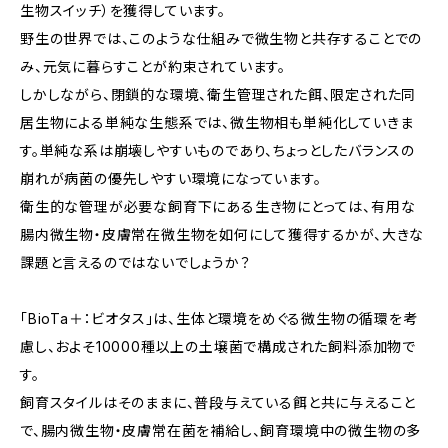
生物スイッチ）を獲得しています。
野生の世界では、このような仕組みで微生物と共存することでの
み、元気に暮らすことが約束されています。
しかしながら、閉鎖的な環境、衛生管理された餌、限定された同
居生物による単純な生態系では、微生物相も単純化していきま
す。単純な系は崩壊しやすいものであり、ちょっとしたバランスの
崩れが病菌の優先しやすい環境になっています。
衛生的な管理が必要な飼育下にある生き物にとっては、有用な
腸内微生物・皮膚常在微生物を如何にして獲得するかが、大きな
課題と言えるのではないでしょうか？
「BioTa＋：ビオタス」は、生体と環境をめぐる微生物の循環を考
慮し、およそ10000種以上の土壌菌で構成された飼料添加物で
す。
飼育スタイルはそのままに、普段与えている餌と共に与えること
で、腸内微生物・皮膚常在菌を補給し、飼育環境中の微生物の多