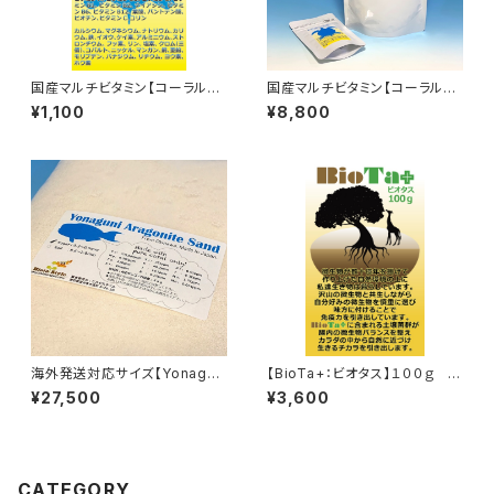
国産マルチビタミン【コーラルビ
国産マルチビタミン【コーラルビ
タミン：Coral-Vitamin ５０g
タミン：Coral-Vitamin ５００
¥1,100
¥8,800
】
g 】
海外発送対応サイズ【Yonagun
【BioTa+：ビオタス】１００ｇ ブ
i Aragonite Sand / size-Su
リーダーサイズ
¥27,500
¥3,600
gar / 15kg】
CATEGORY