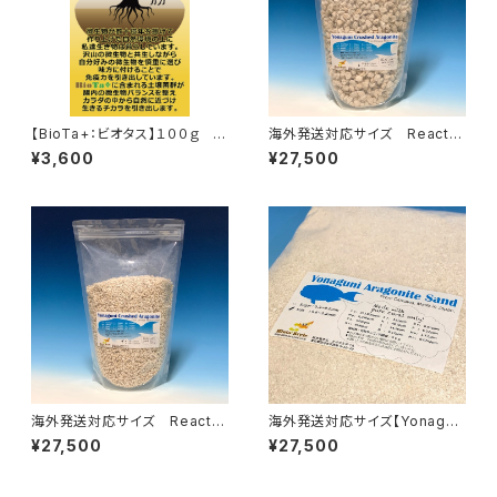
【BioTa+：ビオタス】１００ｇ ブ
海外発送対応サイズ Reactor
リーダーサイズ
media【Yonaguni Crushed
¥3,600
¥27,500
Aragonite / size-L / 15kg】
海外発送対応サイズ Reactor
海外発送対応サイズ【Yonagun
media【Yonaguni Crushed
i Aragonite Sand / size-Sal
¥27,500
¥27,500
Aragonite / size-M / 15kg】
t / 15kg】