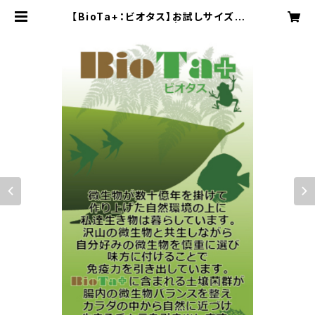
【BioTa+：ビオタス】お試しサイズ１
０ｇ グリーンラベル | ビオタ スタイ
ル：オンラインショップ